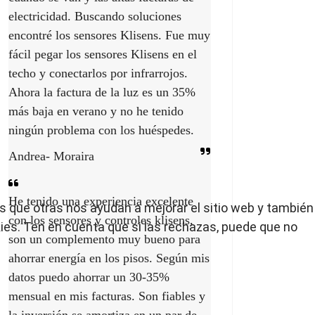
electricidad. Buscando soluciones
encontré los sensores Klisens. Fue muy
fácil pegar los sensores Klisens en el
techo y conectarlos por infrarrojos.
Ahora la factura de la luz es un 35%
más baja en verano y no he tenido
ningún problema con los huéspedes.
Andrea- Moraira
He tenido una experiencia excelente
s que otras nos ayudan a mejorar el sitio web y también
con los sensores y controles klisens,
okies. Ten en cuenta que si las rechazas, puede que no
son un complemento muy bueno para
ahorrar energía en los pisos. Según mis
datos puedo ahorrar un 30-35%
mensual en mis facturas. Son fiables y