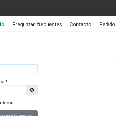
cio
Preguntas frecuentes
Contacto
Pedido
ña
*
Mostrar contraseña
érdeme