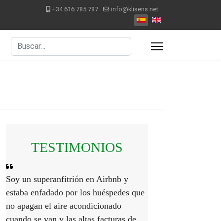
+34 616 785 787
info@klisens.net
Seleccione su idioma
Buscar
TESTIMONIOS
Soy un superanfitrión en Airbnb y
estaba enfadado por los huéspedes que
no apagan el aire acondicionado
cuando se van y las altas facturas de