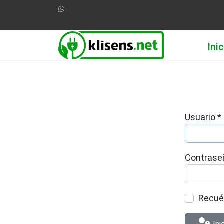
Ini
Usuario
*
Contrase
Recu